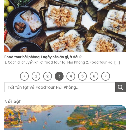
Food tour hải phòng 1 ngày nên ăn gì, ở đâu?
1. Cách di chuyển khi đi food tour tại Hải Phòng 2. Food tour Hải [...]
1
2
3
4
5
6
Nổi bật