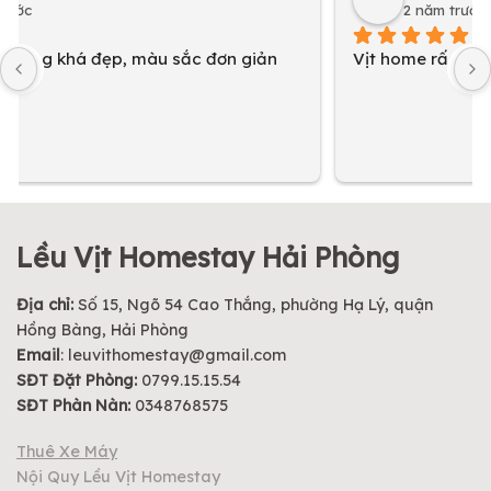
2 năm trước
Vịt home rấc oke
Lều Vịt Homestay Hải Phòng
Địa chỉ:
Số 15, Ngõ 54 Cao Thắng, phường Hạ Lý, quận
Hồng Bàng, Hải Phòng
Email
:
leuvithomestay@gmail.com
SĐT Đặt Phòng:
0799.15.15.54
SĐT Phàn Nàn:
0348768575
Thuê Xe Máy
Nội Quy Lều Vịt Homestay