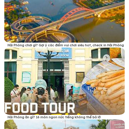
Hải Phòng chơi gì? Gợi ý các điểm vui chơi siêu hot, check in Hải Phòng
Hải Phòng ăn gì? 16 món ngon nức tiếng không thể bỏ lỡ