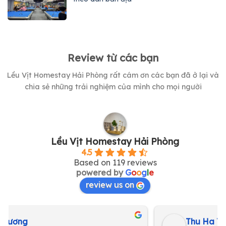
Review từ các bạn
Lều Vịt Homestay Hải Phòng rất cám ơn các bạn đã ở lại và
chia sẻ những trải nghiệm của mình cho mọi người
Lều Vịt Homestay Hải Phòng
4.5
Based on 119 reviews
powered by
G
o
o
g
l
e
review us on
Thu Ha Tran