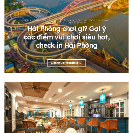
HẢI PHÒNG CHƠI GÌ DU LỊCH CÁT BÀ DU LỊCH HẢI PHÒNG NHỮNG
LƯU Ý KHI DU LỊCH HẢI PHÒNG
Hải Phòng chơi gì? Gợi ý
các điểm vui chơi siêu hot,
check in Hải Phòng
[...]
Continue reading
→