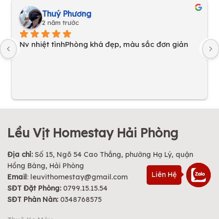
Thu Ha Tran
2 năm trước
Vịt home rấc oke
Lều Vịt Homestay Hải Phòng
Địa chỉ:
Số 15, Ngõ 54 Cao Thắng, phường Hạ Lý, quận
Hồng Bàng, Hải Phòng
Liên Hệ
Email
:
leuvithomestay@gmail.com
SĐT Đặt Phòng:
0799.15.15.54
SĐT Phàn Nàn:
0348768575