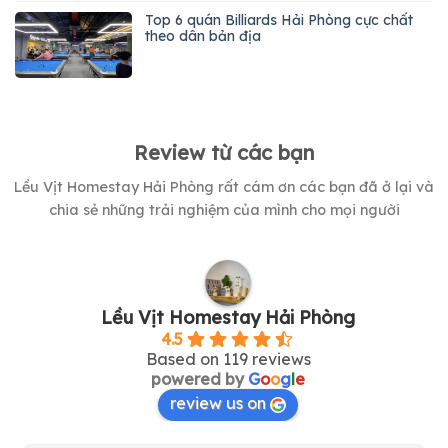
Top 6 quán Billiards Hải Phòng cực chất
theo dân bản địa
Review từ các bạn
Lều Vịt Homestay Hải Phòng rất cám ơn các bạn đã ở lại và
chia sẻ những trải nghiệm của mình cho mọi người
Lều Vịt Homestay Hải Phòng
4.5
Based on 119 reviews
powered by
G
o
o
g
l
e
review us on