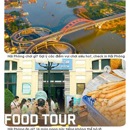
Hải Phòng chơi gì? Gợi ý các điểm vui chơi siêu hot, check in Hải Phòng
Hải Phòng ăn gì? 16 món ngon nức tiếng không thể bỏ lỡ