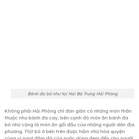
Bánh đa bò như tại Hai Bà Trưng Hải Phòng
Không phải Hải Phòng chỉ đơn giản có những món thân
thuộc như bánh đa cay, bên cạnh đó món ăn bánh đa
bò nhừ cũng là món ăn gối đầu của những người dân địa
phương. Thịt bò ở bên trên được hầm nhừ hòa quyện
cùng vị ngọt đậm đà của nước dùng đem đến cho người