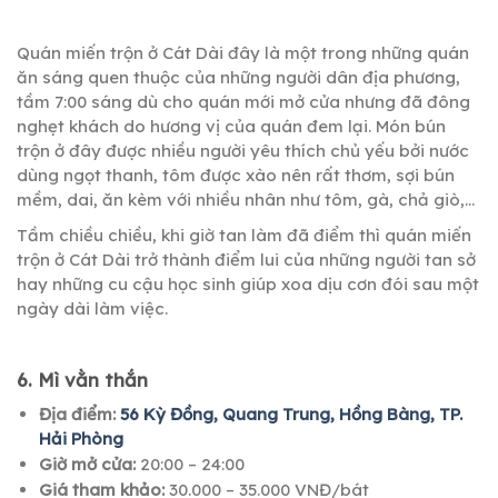
Quán miến trộn ở Cát Dài đây là một trong những quán
ăn sáng quen thuộc của những người dân địa phương,
tầm 7:00 sáng dù cho quán mới mở cửa nhưng đã đông
nghẹt khách do hương vị của quán đem lại. Món bún
trộn ở đây được nhiều người yêu thích chủ yếu bởi nước
dùng ngọt thanh, tôm được xào nên rất thơm, sợi bún
mềm, dai, ăn kèm với nhiều nhân như tôm, gà, chả giò,…
Tầm chiều chiều, khi giờ tan làm đã điểm thì quán miến
trộn ở Cát Dài trở thành điểm lui của những người tan sở
hay những cu cậu học sinh giúp xoa dịu cơn đói sau một
ngày dài làm việc.
6. Mì vằn thắn
Địa điểm:
56 Kỳ Đồng, Quang Trung, Hồng Bàng, TP.
Hải Phòng
Giờ mở cửa:
20:00 – 24:00
Giá tham khảo:
30.000 – 35.000 VNĐ/bát