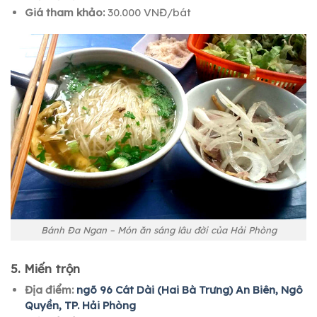
Giá tham khảo:
30.000 VNĐ/bát
Bánh Đa Ngan – Món ăn sáng lâu đời của Hải Phòng
5. Miến trộn
Địa điểm:
ngõ 96 Cát Dài (Hai Bà Trưng) An Biên, Ngô
Quyền, TP. Hải Phòng