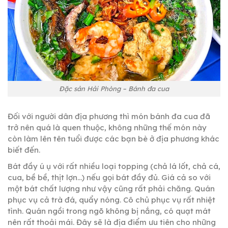
Đặc sản Hải Phòng – Bánh đa cua
Đối với người dân địa phương thì món bánh đa cua đã
trở nên quá là quen thuộc, không những thế món này
còn làm lên tên tuổi được các bạn bè ở địa phương khác
biết đến.
Bát đầy ú ụ với rất nhiều loại topping (chả lá lốt, chả cá,
cua, bề bề, thịt lợn…) nếu gọi bát đầy đủ. Giá cả so với
một bát chất lượng như vậy cũng rất phải chăng. Quán
phục vụ cả trà đá, quẩy nóng. Cô chủ phục vụ rất nhiệt
tình. Quán ngồi trong ngõ không bị nắng, có quạt mát
nên rất thoải mái. Đây sẽ là địa điểm ưu tiên cho những