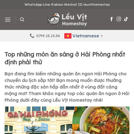
Skip
WhatsApp-Line-Kakao-Wechat ID: leuvithomestay
to
content
Vietnamese
0799.15.15.54
▼
Top những món ăn sáng ở Hải Phòng nhất
định phải thử
Bạn đang tìm kiếm những quán ăn ngon Hải Phòng cho
chuyến du lịch sắp tới? Bạn mong muốn được thưởng
thức những đặc sản hấp dẫn nhất ở vùng đất cảng
mộng mơ? Tham khảo ngay top các quán ăn ngon ở Hải
Phòng dưới đây cùng Lều Vịt Homestay nhé!