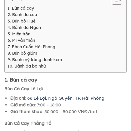
1. Bún cá cay
2. Bánh đa cua
3. Bún bò Huế
4. Bánh đa Ngan
5. Miến trộn
6. Mì vằn thắn
7. Bánh Cuốn Hải Phòng
8. Bún bò giấm
9. Bánh mỳ trứng đánh kem
10. Bánh đa bò nhừ
1. Bún cá cay
Bún Cá Cay Lê Lợi
Địa chỉ
:
66 Lê Lợi, Ngô Quyền, TP. Hải Phòng
Giờ mở cửa
: 7:00 – 18:00
Giá tham khảo
: 30.000 – 50.000 VNĐ/bát
Bún Cá Cay Thắng Tồ