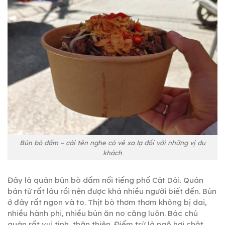
Bún bò dấm – cái tên nghe có vẻ xa lạ đối với những vị du
khách
Đây là quán bún bò dấm nổi tiếng phố Cát Dài. Quán
bán từ rất lâu rồi nên được khá nhiều người biết đến. Bún
ở đây rất ngon và to. Thịt bò thơm thơm không bị dai,
nhiều hành phi, nhiều bún ăn no căng luôn. Bác chủ
quán rất vui tính, thân thiện. Điểm trừ là ngõ hơi chật