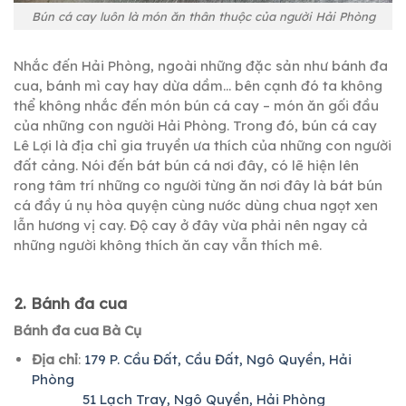
Bún cá cay luôn là món ăn thân thuộc của người Hải Phòng
Nhắc đến Hải Phòng, ngoài những đặc sản như bánh đa
cua, bánh mì cay hay dừa dầm… bên cạnh đó ta không
thể không nhắc đến món bún cá cay – món ăn gối đầu
của những con người Hải Phòng. Trong đó, bún cá cay
Lê Lợi là địa chỉ gia truyền ưa thích của những con người
đất cảng. Nói đến bát bún cá nơi đây, có lẽ hiện lên
rong tâm trí những co người từng ăn nơi đây là bát bún
cá đầy ú nụ hòa quyện cùng nước dùng chua ngọt xen
lẫn hương vị cay. Độ cay ở đây vừa phải nên ngay cả
những người không thích ăn cay vẫn thích mê.
2
. Bánh đa cua
Bánh đa cua Bà Cụ
Địa chỉ
:
179 P. Cầu Đất, Cầu Đất, Ngô Quyền, Hải
Phòng
51 Lạch Tray, Ngô Quyền, Hải Phòng