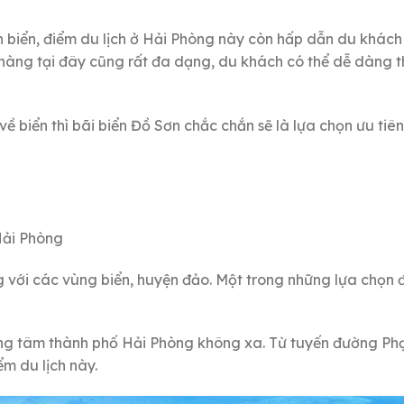
n biển, điểm du lịch ở Hải Phòng này còn hấp dẫn du khách
 hàng tại đây cũng rất đa dạng, du khách có thể dễ dàng 
ề biển thì bãi biển Đồ Sơn chắc chắn sẽ là lựa chọn ưu tiê
Hải Phòng
 với các vùng biển, huyện đảo. Một trong những lựa chọn 
rung tâm thành phố Hải Phòng không xa. Từ tuyến đường P
ểm du lịch này.