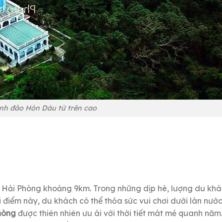
nh đảo Hòn Dáu từ trên cao
 Hải Phòng khoảng 9km. Trong những dịp hè, lượng du khá
 điểm này, du khách có thể thỏa sức vui chơi dưới làn nướ
hòng
được thiên nhiên ưu ái với thời tiết mát mẻ quanh năm