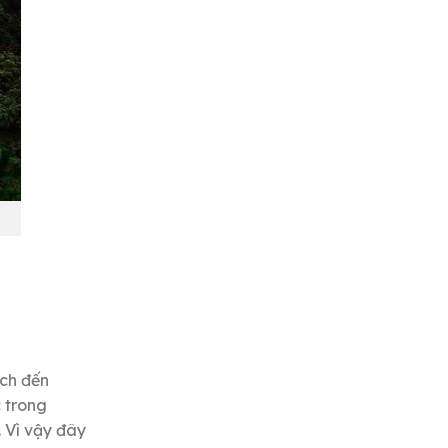
ch đến
c trong
. Vì vậy đây