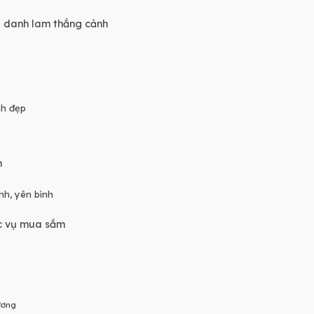
sử, danh lam thắng cảnh
nh đẹp
h
nh, yên bình
ục vụ mua sắm
ương