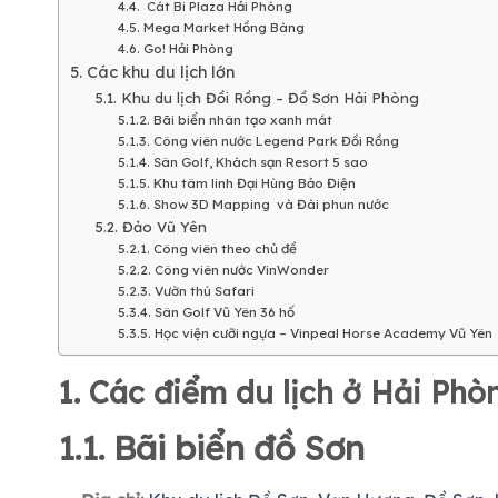
4.4. Cát Bi Plaza Hải Phòng
4.5. Mega Market Hồng Bàng
4.6. Go! Hải Phòng
5. Các khu du lịch lớn
5.1. Khu du lịch Đồi Rồng – Đồ Sơn Hải Phòng
5.1.2. Bãi biển nhân tạo xanh mát
5.1.3. Công viên nước Legend Park Đồi Rồng
5.1.4. Sân Golf, Khách sạn Resort 5 sao
5.1.5. Khu tâm linh Đại Hùng Bảo Điện
5.1.6. Show 3D Mapping và Đài phun nước
5.2. Đảo Vũ Yên
5.2.1. Công viên theo chủ đề
5.2.2. Công viên nước VinWonder
5.2.3. Vườn thú Safari
5.3.4. Sân Golf Vũ Yên 36 hố
5.3.5. Học viện cưỡi ngựa – Vinpeal Horse Academy Vũ Yên
1. Các điểm du lịch ở Hải Phòn
1.1. Bãi biển đồ Sơn