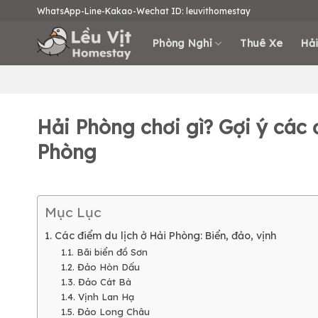
Skip
WhatsApp-Line-Kakao-Wechat ID: leuvithomestay
to
content
Phòng Nghỉ
Thuê Xe
Hải
Hải Phòng chơi gì? Gợi ý các 
Phòng
Mục Lục
1. Các điểm du lịch ở Hải Phòng: Biển, đảo, vịnh
1.1. Bãi biển đồ Sơn
1.2. Đảo Hòn Dấu
1.3. Đảo Cát Bà
1.4. Vịnh Lan Hạ
1.5. Đảo Long Châu