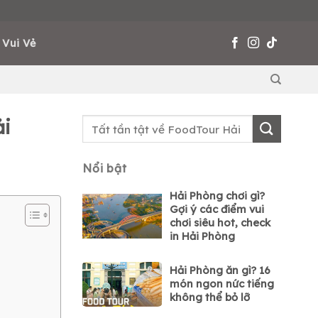
 Vui Vẻ
ải
Nổi bật
Hải Phòng chơi gì?
Gợi ý các điểm vui
chơi siêu hot, check
in Hải Phòng
Hải Phòng ăn gì? 16
món ngon nức tiếng
không thể bỏ lỡ