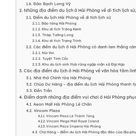
1.6. Đảo Bạch Long Vỹ
2. Những địa điểm du lịch ở Hải Phòng về di tích lịch 
2.1. Điểm du lịch Hải Phòng về di tích lịch sử
2.1.1. Bảo tàng Hải Phòng
2.1.2. Khu di tích Tràng Kênh
2.1.3. Tháp Tường Long
2.1.4. Khu di tích Trạng Trình
2.2. Các điểm du lịch ở Hải Phòng có danh lam thắng cả
2.2.1. Núi Voi
2.2.2. Tuyệt Tình Cốc
2.2.3. Khu du lịch sinh thái rừng ngập mặn xã Đại Hợp
3. Các địa điểm du lịch ở Hải Phòng về văn hóa tâm lin
3.1. Nhà thờ Chính tòa Hải Phòng
3.2. Chùa Dư Hàng – địa điểm du lịch Hải Phòng thanh tị
3.3. Đền Trần
4. Điểm danh những địa điểm vui chơi ở Hải Phòng ph
4.1. Aeon Mall Hải Phòng Lê Chân
4.2. Vincom Plaza
4.2.1. Vincom Plaza Lê Thánh Tông
4.2.2. Vincom Mega Mall Royal Island
4.2.3. Vincom Plaza Imperia Hải Phòng
4.3. Chợ Hàng – điểm du lịch Hải Phòng độc đáo của địa ph