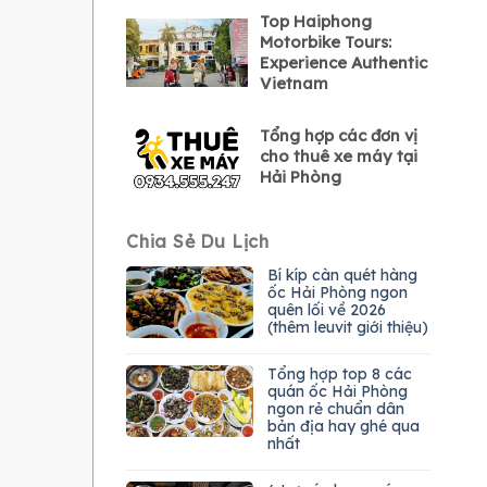
Top Haiphong
Motorbike Tours:
Experience Authentic
Vietnam
Tổng hợp các đơn vị
cho thuê xe máy tại
Hải Phòng
Chia Sẻ Du Lịch
Bí kíp càn quét hàng
ốc Hải Phòng ngon
quên lối về 2026
(thêm leuvit giới thiệu)
Tổng hợp top 8 các
quán ốc Hải Phòng
ngon rẻ chuẩn dân
bản địa hay ghé qua
nhất