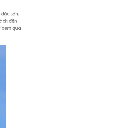
 đặc sản.
hách đến
ay xem qua