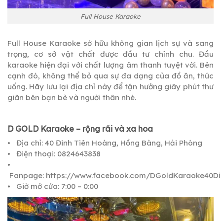
Full House Karaoke
Full House Karaoke sở hữu không gian lịch sự và sang
trọng, cơ sở vật chất được đầu tư chỉnh chu. Đầu
karaoke hiện đại với chất lượng âm thanh tuyệt vời. Bên
cạnh đó, không thể bỏ qua sự đa dạng của đồ ăn, thức
uống. Hãy lưu lại địa chỉ này để tận hưởng giây phút thư
giãn bên bạn bè và người thân nhé.
D GOLD Karaoke – rộng rãi và xa hoa
• Địa chỉ: 40 Đinh Tiên Hoàng, Hồng Bàng, Hải Phòng
• Điện thoại: 0824643838
•
Fanpage: https://www.facebook.com/DGoldKaraoke40D
• Giờ mở cửa: 7:00 – 0:00