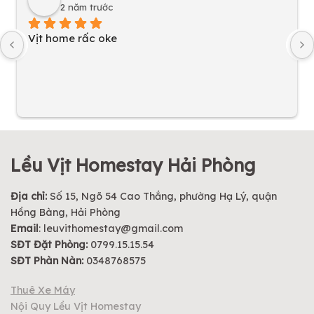
2 năm trước
Vịt home rấc oke
Lều Vịt Homestay Hải Phòng
Địa chỉ:
Số 15, Ngõ 54 Cao Thắng, phường Hạ Lý, quận
Hồng Bàng, Hải Phòng
Email
:
leuvithomestay@gmail.com
SĐT Đặt Phòng:
0799.15.15.54
SĐT Phàn Nàn:
0348768575
Thuê Xe Máy
Nội Quy Lều Vịt Homestay