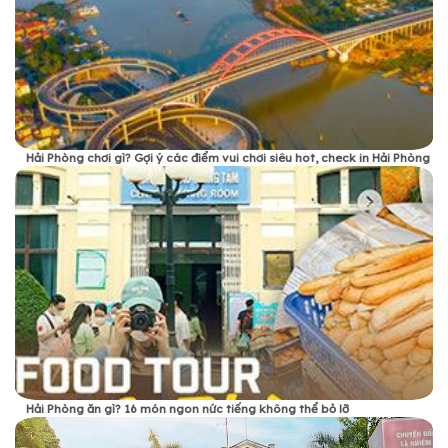
Hải Phòng chơi gì? Gợi ý các điểm vui chơi siêu hot, check in Hải Phòng
Hải Phòng ăn gì? 16 món ngon nức tiếng không thể bỏ lỡ