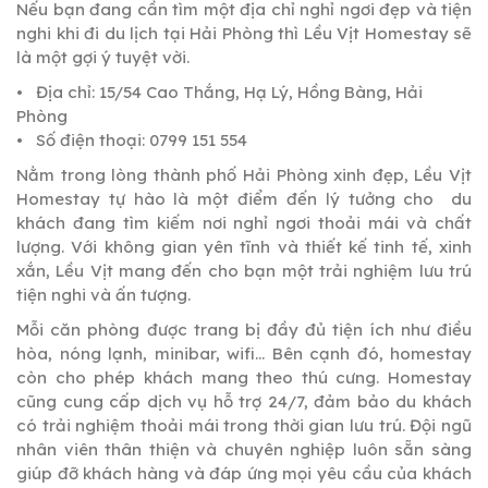
Nếu bạn đang cần tìm một địa chỉ nghỉ ngơi đẹp và tiện
nghi khi đi du lịch tại Hải Phòng thì Lều Vịt Homestay sẽ
là một gợi ý tuyệt vời.
• Địa chỉ: 15/54 Cao Thắng, Hạ Lý, Hồng Bàng, Hải
Phòng
• Số điện thoại: 0799 151 554
Nằm trong lòng thành phố Hải Phòng xinh đẹp, Lều Vịt
Homestay tự hào là một điểm đến lý tưởng cho du
khách đang tìm kiếm nơi nghỉ ngơi thoải mái và chất
lượng. Với không gian yên tĩnh và thiết kế tinh tế, xinh
xắn, Lều Vịt mang đến cho bạn một trải nghiệm lưu trú
tiện nghi và ấn tượng.
Mỗi căn phòng được trang bị đầy đủ tiện ích như điều
hòa, nóng lạnh, minibar, wifi… Bên cạnh đó, homestay
còn cho phép khách mang theo thú cưng. Homestay
cũng cung cấp dịch vụ hỗ trợ 24/7, đảm bảo du khách
có trải nghiệm thoải mái trong thời gian lưu trú. Đội ngũ
nhân viên thân thiện và chuyên nghiệp luôn sẵn sàng
giúp đỡ khách hàng và đáp ứng mọi yêu cầu của khách