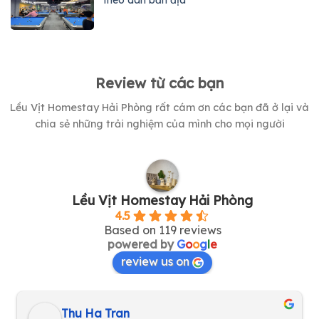
Review từ các bạn
Lều Vịt Homestay Hải Phòng rất cám ơn các bạn đã ở lại và
chia sẻ những trải nghiệm của mình cho mọi người
Lều Vịt Homestay Hải Phòng
4.5
Based on 119 reviews
powered by
G
o
o
g
l
e
review us on
Thu Ha Tran