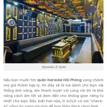
Karaoke D Gold
Nếu bạn muốn tìm
quán Karaoke Hải Phòng
sang chảnh
mà giá thành hợp lý, thì đây sẽ là nơi dành cho bạn. Hệ
thống ánh sáng, âm thanh tuyệt vời cùng với đó là khả
năng cách âm tốt sẽ đem đến cho không gian riêng tư
nhất cho bạn. Đặc biệt hơn nữa, D GOLD có nơi “check-
in” sống ảo sang-xịn-mịn để bạn thỏa thích chụp hình.