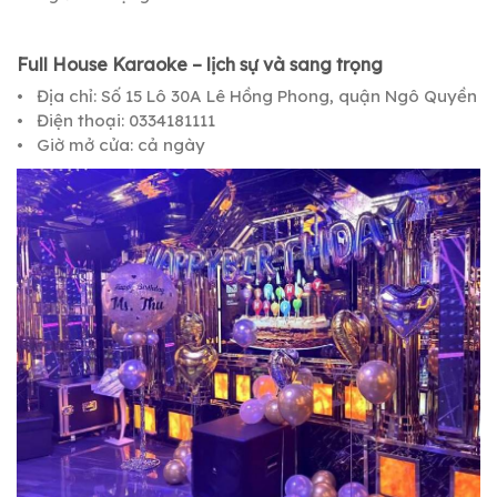
Full House Karaoke – lịch sự và sang trọng
• Địa chỉ: Số 15 Lô 30A Lê Hồng Phong, quận Ngô Quyền
• Điện thoại: 0334181111
• Giờ mở cửa: cả ngày