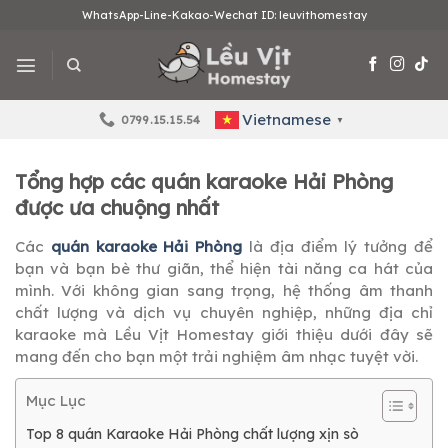
Skip
WhatsApp-Line-Kakao-Wechat ID: leuvithomestay
to
content
Vietnamese
0799.15.15.54
▼
Tổng hợp các quán karaoke Hải Phòng
được ưa chuộng nhất
Các
quán karaoke Hải Phòng
là địa điểm lý tưởng để
bạn và bạn bè thư giãn, thể hiện tài năng ca hát của
mình. Với không gian sang trọng, hệ thống âm thanh
chất lượng và dịch vụ chuyên nghiệp, những địa chỉ
karaoke mà Lều Vịt Homestay giới thiệu dưới đây sẽ
mang đến cho bạn một trải nghiệm âm nhạc tuyệt vời.
Mục Lục
Top 8 quán Karaoke Hải Phòng chất lượng xịn sò