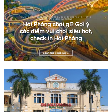
HẢI PHÒNG CHƠI GÌ DU LỊCH CÁT BÀ DU LỊCH HẢI PHÒNG NHỮNG
LƯU Ý KHI DU LỊCH HẢI PHÒNG
Hải Phòng chơi gì? Gợi ý
các điểm vui chơi siêu hot,
check in Hải Phòng
[...]
Continue reading
→