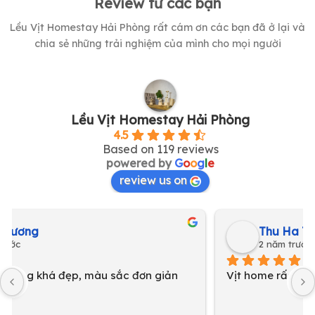
Review từ các bạn
Lều Vịt Homestay Hải Phòng rất cám ơn các bạn đã ở lại và
chia sẻ những trải nghiệm của mình cho mọi người
Lều Vịt Homestay Hải Phòng
4.5
Based on 119 reviews
powered by
G
o
o
g
l
e
review us on
Thu Ha Tran
2 năm trước
Vịt home rấc oke