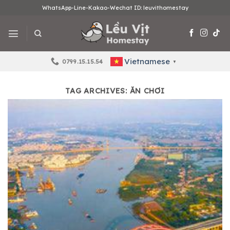
Skip
WhatsApp-Line-Kakao-Wechat ID: leuvithomestay
to
content
Vietnamese
0799.15.15.54
▼
TAG ARCHIVES:
ĂN CHƠI