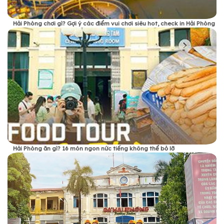
Hải Phòng chơi gì? Gợi ý các điểm vui chơi siêu hot, check in Hải Phòng
Hải Phòng ăn gì? 16 món ngon nức tiếng không thể bỏ lỡ