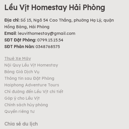
Lều Vịt Homestay Hải Phòng
Địa chỉ:
Số 15, Ngõ 54 Cao Thắng, phường Hạ Lý, quận
Hồng Bàng, Hải Phòng
Email
:
leuvithomestay@gmail.com
SĐT Đặt Phòng:
0799.15.15.54
SĐT Phàn Nàn:
0348768575
Thuê Xe Máy
Nội Quy Lều Vịt Homestay
Bảng Giá Dịch Vụ
Thông tin sau Đặt Phòng
Haiphong Adventure Tours
Chỉ đường đến Lều Vịt chi tiết
Góp ý cho Lều Vịt
Chính sách hủy phòng
Quyền riêng tư
Chia sẻ du lịch