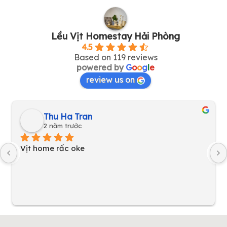
Lều Vịt Homestay Hải Phòng
4.5
Based on 119 reviews
powered by
G
o
o
g
l
e
review us on
Thu Ha Tran
2 năm trước
Vịt home rấc oke