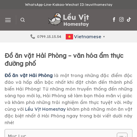
Skip
WhatsApp-Line-Kakao-Wechat ID: leuvithomestay
to
content
Vietnamese
0799.15.15.54
▼
Đồ ăn vặt Hải Phòng – văn hóa ẩm thực
đường phố
Đồ ăn vặt Hải Phòng
là một trong những đặc điểm độc
đáo và hấp dẫn bậc nhất khi đặt chân đến thành phố
biển Hải Phòng! Từ những món truyền thống đến những
sáng tạo mới lạ, Hải Phòng sẽ làm bạn thỏa mãn vị giác
và khám phá những trải nghiệm ẩm thực tuyệt vời. Hãy
cùng với
Lều Vịt Homestay
khám phá những món ăn vặt
đặc biệt nhất ở Hải Phòng ngay trong bài viết dưới này
nhé!
Mục Lục