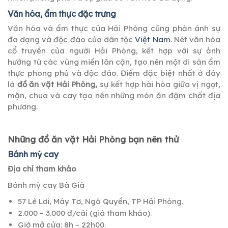
Văn hóa, ẩm thực đặc trưng
Văn hóa và ẩm thực của Hải Phòng cũng phản ánh sự
đa dạng và độc đáo của dân tộc
Việt Nam
. Nét văn hóa
cổ truyền của người Hải Phòng, kết hợp với sự ảnh
hưởng từ các vùng miền lân cận, tạo nên một di sản ẩm
thực phong phú và độc đáo. Điểm đặc biệt nhất ở đây
là
đồ ăn vặt Hải Phòng,
sự kết hợp hài hòa giữa vị ngọt,
mặn, chua và cay tạo nên những món ăn đậm chất địa
phương.
Những đồ ăn vặt Hải Phòng bạn nên thử
Bánh mỳ cay
Địa chỉ tham khảo
Bánh mỳ cay Bà Già
57 Lê Lơi, Máy Tơ, Ngô Quyền, TP Hải Phòng.
2.000 – 3.000 đ/cái (giá tham khảo).
Giờ mở cửa: 8h – 22h00.