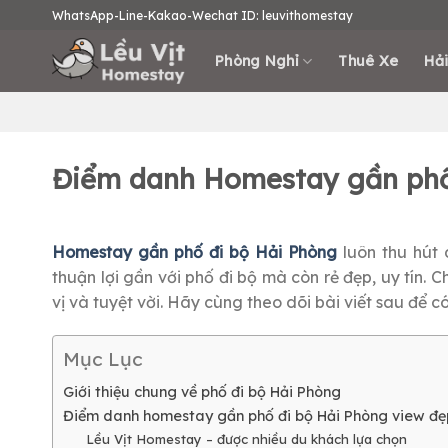
Skip
WhatsApp-Line-Kakao-Wechat ID: leuvithomestay
to
content
Phòng Nghỉ
Thuê Xe
Hải
Điểm danh Homestay gần phố
Homestay gần phố đi bộ Hải Phòng
luôn thu hút 
thuận lợi gần với phố đi bộ mà còn rẻ đẹp, uy tín. 
vị và tuyệt vời. Hãy cùng theo dõi bài viết sau để c
Mục Lục
Giới thiệu chung về phố đi bộ Hải Phòng
Điểm danh homestay gần phố đi bộ Hải Phòng view đẹ
Lều Vịt Homestay – được nhiều du khách lựa chọn