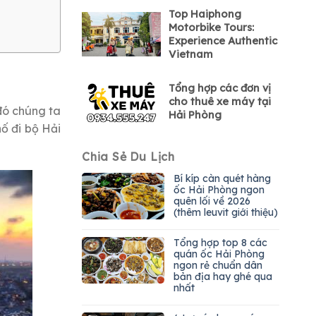
Top Haiphong
Motorbike Tours:
Experience Authentic
Vietnam
Tổng hợp các đơn vị
cho thuê xe máy tại
đó chúng ta
Hải Phòng
hố đi bộ Hải
Chia Sẻ Du Lịch
Bí kíp càn quét hàng
ốc Hải Phòng ngon
quên lối về 2026
(thêm leuvit giới thiệu)
Tổng hợp top 8 các
quán ốc Hải Phòng
ngon rẻ chuẩn dân
bản địa hay ghé qua
nhất