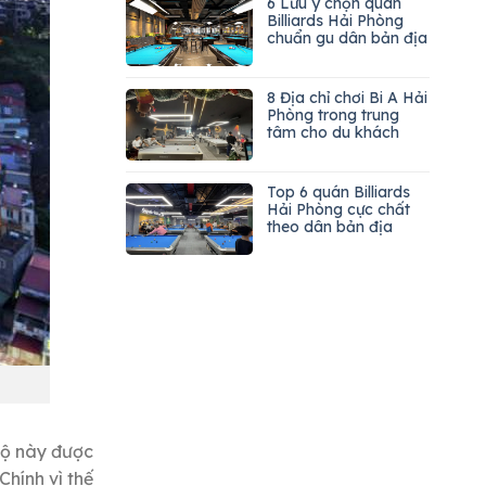
6 Lưu ý chọn quán
Billiards Hải Phòng
chuẩn gu dân bản địa
8 Địa chỉ chơi Bi A Hải
Phòng trong trung
tâm cho du khách
Top 6 quán Billiards
Hải Phòng cực chất
theo dân bản địa
bộ này được
hính vì thế