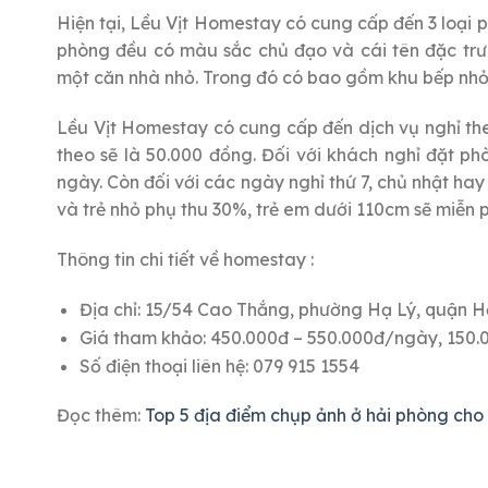
Hiện tại, Lều Vịt Homestay có cung cấp đến 3 loại p
phòng đều có màu sắc chủ đạo và cái tên đặc trư
một căn nhà nhỏ. Trong đó có bao gồm khu bếp nhỏ,
Lều Vịt Homestay có cung cấp đến dịch vụ nghỉ the
theo sẽ là 50.000 đồng. Đối với khách nghỉ đặt ph
ngày. Còn đối với các ngày nghỉ thứ 7, chủ nhật hay
và trẻ nhỏ phụ thu 30%, trẻ em dưới 110cm sẽ miễn p
Thông tin chi tiết về homestay :
Địa chỉ: 15/54 Cao Thắng, phường Hạ Lý, quận 
Giá tham khảo: 450.000đ – 550.000đ/ngày, 150.
Số điện thoại liên hệ: 079 915 1554
Đọc thêm:
Top 5 địa điểm chụp ảnh ở hải phòng cho 