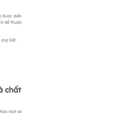
vị được diễn
rẻ để thuận
 chợ Sắt.
à chất
khảo một số