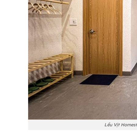
Lều Vịt Homest