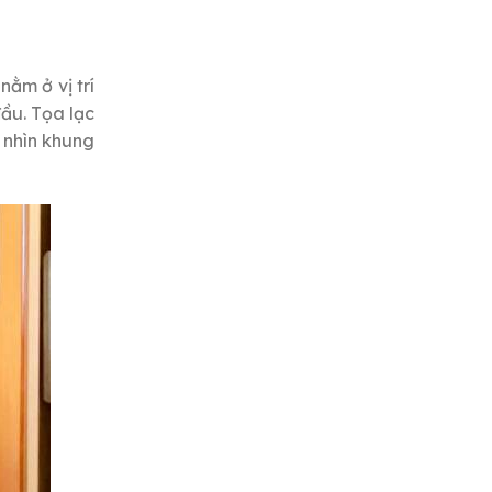
ằm ở vị trí
đầu. Tọa lạc
 nhìn khung