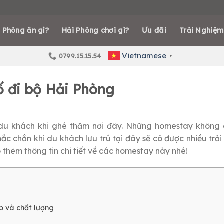
 Phòng ăn gì?
Hải Phòng chơi gì?
Ưu đãi
Trải Nghiệm
Vietnamese
0799.15.15.54
▼
 đi bộ Hải Phòng
du khách khi ghé thăm nơi đây. Những homestay không ch
Chắc chắn khi du khách lưu trú tại đây sẽ có được nhiều trả
ó thêm thông tin chi tiết về các homestay này nhé!
p và chất lượng