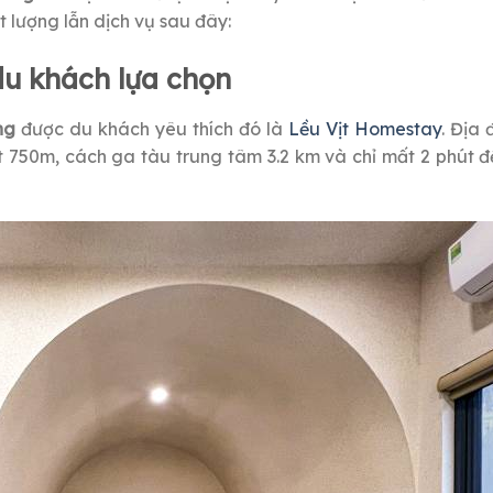
lượng lẫn dịch vụ sau đây:
du khách lựa chọn
ng
được du khách yêu thích đó là
Lều Vịt Homestay
. Địa 
 750m, cách ga tàu trung tâm 3.2 km và chỉ mất 2 phút đ