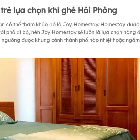
trẻ lựa chọn khi ghé Hải Phòng
ạn có thể tham khảo đó là Joy Homestay. Homestay được n
với phố đi bộ, nên Joy Homestay sẽ luôn là lựa chọn hàng 
êm ngưỡng được khung cảnh thành phố náo nhiệt hoặc ngắm