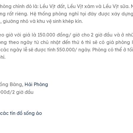
hòng chính đó là: Lều Vịt đất, Lều Vịt xám và Lều Vịt sữa. 
ng rất riêng. Hệ thống phòng nghỉ tại đây được xây dựn
 giường nhỏ và khu vệ sinh khép kín.
o giờ với giá là 150.000 đồng/ giờ cho 2 giờ đầu và ở nhữ
òng theo ngày từ chủ nhật đến thứ 6 thì sẽ có giá phòng 
 các ngày lễ sẽ được tính 550.000/ ngày. Phòng có thể ở tố
hí.
Hồng Bàng,
Hải Phòng
000đ/2 giờ đầu
các tín đồ sống ảo