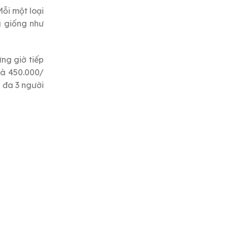
Mỗi một loại
g giống như
ng giờ tiếp
là 450.000/
i đa 3 người