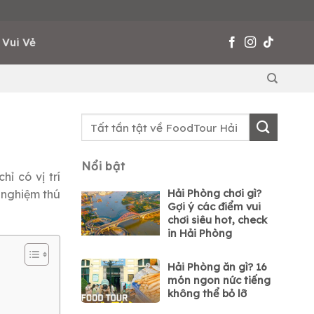
 Vui Vẻ
Nổi bật
ỉ có vị trí
Hải Phòng chơi gì?
i nghiệm thú
Gợi ý các điểm vui
chơi siêu hot, check
in Hải Phòng
Hải Phòng ăn gì? 16
món ngon nức tiếng
không thể bỏ lỡ