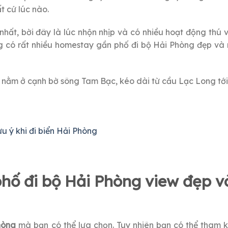
t cứ lúc nào.
 nhất, bời đây là lúc nhộn nhịp và có nhiều hoạt động thú 
g có rất nhiều homestay gần phố đi bộ Hải Phòng đẹp và 
g nằm ở cạnh bờ sông Tam Bạc, kéo dài từ cầu Lạc Long tới
u ý khi đi biển Hải Phòng
ố đi bộ Hải Phòng view đẹp v
Phòng
mà bạn có thể lựa chọn. Tuy nhiên bạn có thể tham 